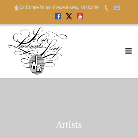
52 Estate Whim Frederiksted, VI 00840
52 Estate Whim Frederiksted, VI 00840
Artists